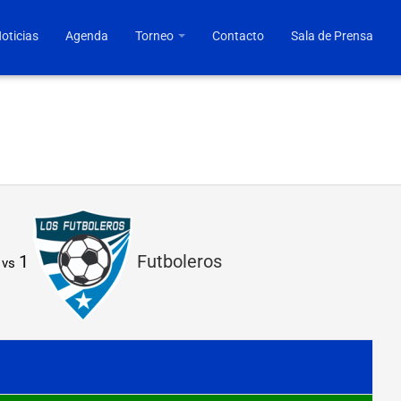
oticias
Agenda
Torneo
Contacto
Sala de Prensa
1
Futboleros
vs