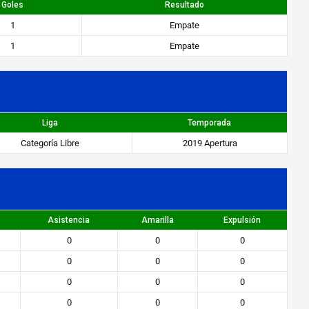
Goles
Resultado
1
Empate
1
Empate
Liga
Temporada
Categoría Libre
2019 Apertura
Asistencia
Amarilla
Expulsión
0
0
0
0
0
0
0
0
0
0
0
0