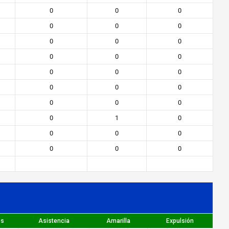
0
0
0
0
0
0
0
0
0
0
0
0
0
0
0
0
0
0
0
0
0
0
1
0
0
0
0
0
0
0
es
Asistencia
Amarilla
Expulsión