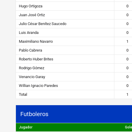
s
Hugo Ortigoza
0
Juan José Ortiz
0
STEIBI
Julio César Benítez Saucedo
0
https://steibi.org.py/wp-
Luis Aranda
0
content/uploads/2019/04/STEIBI-
Maximiliano Navarro
1
WEB-
2.png
Pablo Cabrera
0
Roberto Huber Brites
0
Rodrigo Gómez
0
Venancio Garay
0
Willian Ignacio Paredes
0
Total
1
Futboleros
Jugador
Gol