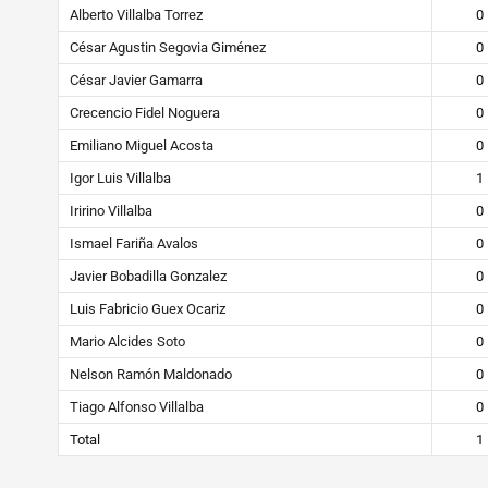
Alberto Villalba Torrez
0
César Agustin Segovia Giménez
0
César Javier Gamarra
0
Crecencio Fidel Noguera
0
Emiliano Miguel Acosta
0
Igor Luis Villalba
1
Iririno Villalba
0
Ismael Fariña Avalos
0
Javier Bobadilla Gonzalez
0
Luis Fabricio Guex Ocariz
0
Mario Alcides Soto
0
Nelson Ramón Maldonado
0
Tiago Alfonso Villalba
0
Total
1