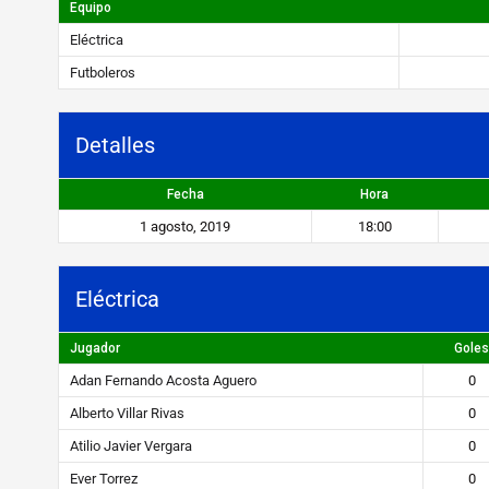
i
Equipo
c
Eléctrica
a
Futboleros
v
Detalles
s
F
Fecha
Hora
u
1 agosto, 2019
18:00
t
b
Eléctrica
o
Jugador
Goles
l
Adan Fernando Acosta Aguero
0
e
Alberto Villar Rivas
0
r
Atilio Javier Vergara
0
o
Ever Torrez
0