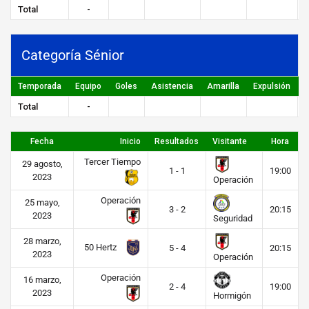
Total
-
Categoría Sénior
Temporada
Equipo
Goles
Asistencia
Amarilla
Expulsión
P
Total
-
Fecha
Inicio
Resultados
Visitante
Hora
Tercer Tiempo
29 agosto,
1 - 1
19:00
2023
Operación
Operación
25 mayo,
3 - 2
20:15
2023
Seguridad
28 marzo,
50 Hertz
5 - 4
20:15
2023
Operación
Operación
16 marzo,
2 - 4
19:00
2023
Hormigón