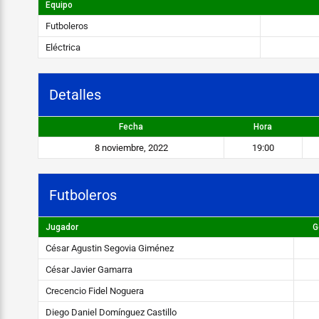
e
Equipo
r
Futboleros
o
Eléctrica
s
Detalles
v
s
Fecha
Hora
E
8 noviembre, 2022
19:00
l
é
Futboleros
c
Jugador
G
t
César Agustin Segovia Giménez
r
César Javier Gamarra
i
Crecencio Fidel Noguera
c
Diego Daniel Domínguez Castillo