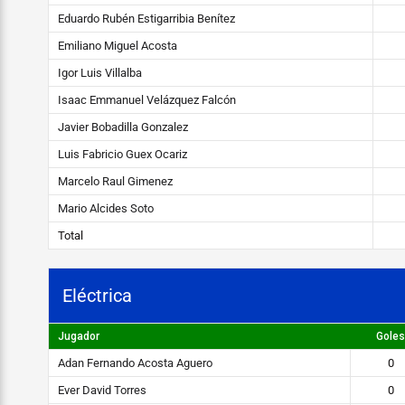
a
Eduardo Rubén Estigarribia Benítez
Emiliano Miguel Acosta
STEIBI
Igor Luis Villalba
https://steibi.org.py/wp-
Isaac Emmanuel Velázquez Falcón
content/uploads/2019/04/STEIBI-
Javier Bobadilla Gonzalez
WEB-
2.png
Luis Fabricio Guex Ocariz
Marcelo Raul Gimenez
Mario Alcides Soto
Total
Eléctrica
Jugador
Goles
Adan Fernando Acosta Aguero
0
Ever David Torres
0