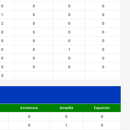
0
0
0
0
1
0
0
0
2
0
0
0
0
0
0
0
0
0
0
0
0
0
1
0
0
0
0
0
0
0
0
0
3
Asistencia
Amarilla
Expulsión
0
0
0
0
1
0