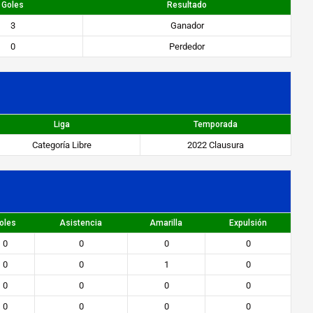
Goles
Resultado
3
Ganador
0
Perdedor
Liga
Temporada
Categoría Libre
2022 Clausura
oles
Asistencia
Amarilla
Expulsión
0
0
0
0
0
0
1
0
0
0
0
0
0
0
0
0