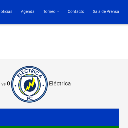
oticias
Agenda
Torneo
Contacto
Sala de Prensa
3
0
Eléctrica
vs