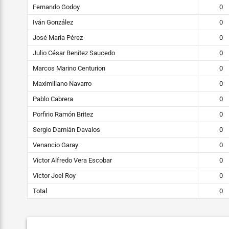
Fernando Godoy
0
Iván González
0
José María Pérez
0
Julio César Benítez Saucedo
0
Marcos Marino Centurion
0
Maximiliano Navarro
0
Pablo Cabrera
0
Porfirio Ramón Britez
0
Sergio Damián Davalos
0
Venancio Garay
0
Victor Alfredo Vera Escobar
0
Víctor Joel Roy
0
Total
0