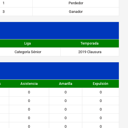
1
Perdedor
3
Ganador
Liga
Temporada
Categoría Sénior
2019 Clausura
s
Asistencia
Amarilla
Expulsión
0
0
0
G
0
0
0
0
0
0
0
0
0
0
0
0