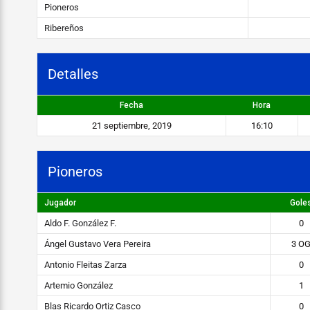
o
Pioneros
s
Ribereños
v
s
Detalles
R
Fecha
Hora
i
21 septiembre, 2019
16:10
b
e
Pioneros
r
Jugador
Gole
e
Aldo F. González F.
0
ñ
Ángel Gustavo Vera Pereira
3 O
o
Antonio Fleitas Zarza
0
s
Artemio González
1
Blas Ricardo Ortiz Casco
0