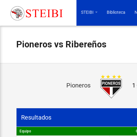
STEIBI
Biblioteca
N
Pioneros vs Ribereños
P
Pioneros
1
i
o
n
Resultados
e
r
Equipo