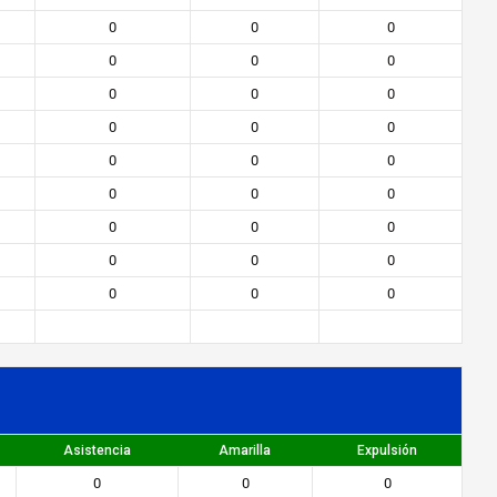
0
0
0
0
0
0
0
0
0
0
0
0
0
0
0
0
0
0
0
0
0
0
0
0
0
0
0
Asistencia
Amarilla
Expulsión
0
0
0