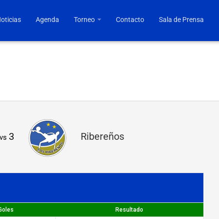
oticias
Agenda
Torneo
Contacto
Sala de Prensa
3
Ribereños
vs
Goles
Resultado