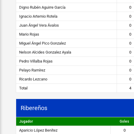
STEIBI
Digno Rubén Aguirre García
0
https://steibi.org.py/wp-
content/uploads/2019/04/STEIBI-
Ignacio Artemio Rotela
0
WEB-
Juan Ángel Vera Ávalos
0
2.png
Mario Rojas
0
Miguel Ángel Pico Gonzalez
0
Nelson Alcides Gonzalez Ayala
0
Pedro Villalba Rojas
0
Pelayo Ramírez
0
Ricardo Lezcano
0
Total
4
Ribereños
Jugador
Goles
Aparicio López Benítez
0