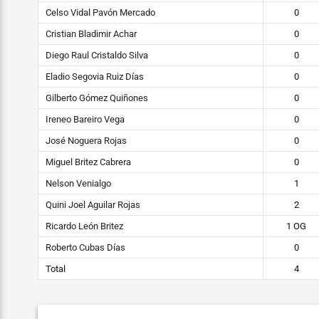
Celso Vidal Pavón Mercado
0
Cristian Bladimir Achar
0
Diego Raul Cristaldo Silva
0
Eladio Segovia Ruiz Días
0
Gilberto Gómez Quiñones
0
Ireneo Bareiro Vega
0
José Noguera Rojas
0
Miguel Britez Cabrera
0
Nelson Venialgo
1
Quini Joel Aguilar Rojas
2
Ricardo León Britez
1 OG
Roberto Cubas Días
0
Total
4