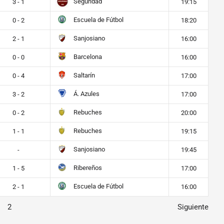
Seguridad
3 - 1
19:15
Escuela de Fútbol
0 - 2
18:20
Sanjosiano
2 - 1
16:00
Barcelona
0 - 0
16:00
Saltarín
0 - 4
17:00
Á. Azules
3 - 2
17:00
Rebuches
0 - 2
20:00
Rebuches
1 - 1
19:15
Sanjosiano
-
19:45
Ribereños
1 - 5
17:00
Escuela de Fútbol
2 - 1
16:00
2
Siguiente