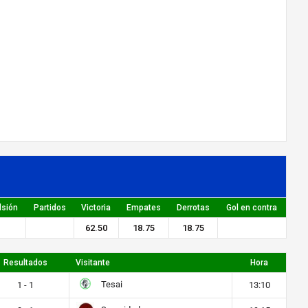
lsión
Partidos
Victoria
Empates
Derrotas
Gol en contra
62.50
18.75
18.75
Resultados
Visitante
Hora
Tesai
1 - 1
13:10