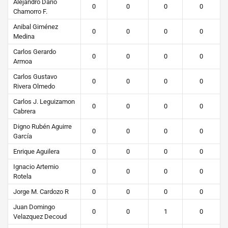
Alejandro Dario
0
0
0
0
Chamorro F.
Anibal Giménez
0
0
0
0
Medina
Carlos Gerardo
0
0
0
0
Armoa
Carlos Gustavo
0
0
0
0
Rivera Olmedo
Carlos J. Leguizamon
0
0
0
0
Cabrera
Digno Rubén Aguirre
0
0
0
0
García
Enrique Aguilera
0
0
0
0
Ignacio Artemio
0
0
0
0
Rotela
Jorge M. Cardozo R
0
0
0
0
Juan Domingo
0
0
1
0
Velazquez Decoud