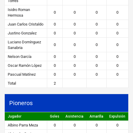
Torres
Isidro Roman
0
0
0
0
Hermosa
Juan Carlos Cristaldo
0
0
0
0
Justino Gonzalez
0
0
0
0
Luciano Domínguez
0
0
0
0
Sanabria
Nelson García
0
0
0
0
Oscar Ramón López
0
0
0
0
Pascual Matínez
0
0
0
0
Total
2
Pioneros
Jugador
Goles
Asistencia
Amarilla
Expulsión
Albino Parra Meza
0
0
0
0