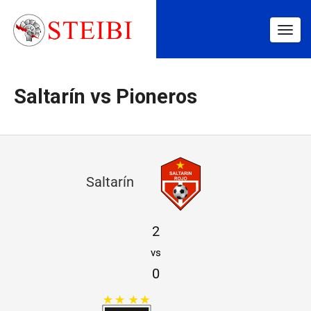
Togg
navig
Saltarín vs Pioneros
S
Saltarín
a
l
2
t
vs
a
0
r
í