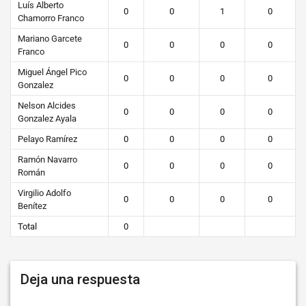
Luís Alberto
0
0
1
0
Chamorro Franco
Mariano Garcete
0
0
0
0
Franco
Miguel Ángel Pico
0
0
0
0
Gonzalez
Nelson Alcides
0
0
0
0
Gonzalez Ayala
Pelayo Ramírez
0
0
0
0
Ramón Navarro
0
0
0
0
Román
Virgilio Adolfo
0
0
0
0
Benítez
Total
0
Deja una respuesta