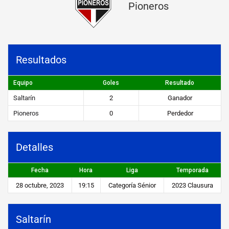
Pioneros
n
v
s
Resultados
P
i
Equipo
Goles
Resultado
o
Saltarín
2
Ganador
n
Pioneros
0
Perdedor
e
r
Detalles
o
Fecha
Hora
Liga
Temporada
s
28 octubre, 2023
19:15
Categoría Sénior
2023 Clausura
STEIBI
https://steibi.org.py/wp-
Saltarín