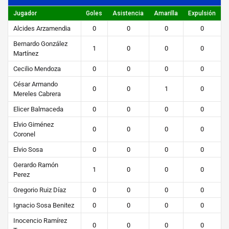
content/uploads/2019/04/STEIBI-
Jugador
Goles
Asistencia
Amarilla
Expulsión
WEB-
2.png
Alcides Arzamendia
0
0
0
0
Bernardo González
1
0
0
0
Martínez
Cecilio Mendoza
0
0
0
0
César Armando
0
0
1
0
Mereles Cabrera
Elicer Balmaceda
0
0
0
0
Elvio Giménez
0
0
0
0
Coronel
Elvio Sosa
0
0
0
0
Gerardo Ramón
1
0
0
0
Perez
Gregorio Ruiz Díaz
0
0
0
0
Ignacio Sosa Benitez
0
0
0
0
Inocencio Ramírez
0
0
0
0