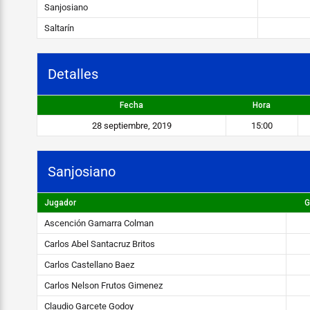
i
Sanjosiano
a
Saltarín
n
o
Detalles
v
Fecha
Hora
s
28 septiembre, 2019
15:00
S
a
Sanjosiano
l
Jugador
G
t
Ascención Gamarra Colman
a
Carlos Abel Santacruz Britos
r
Carlos Castellano Baez
í
Carlos Nelson Frutos Gimenez
n
Claudio Garcete Godoy