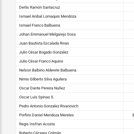
Derlis Ramón Santacruz
STEIBI
Ismael Anibal Lomaquis Mendoza
https://steibi.org.py/wp-
content/uploads/2019/04/STEIBI-
Ismael Franco Balbuena
WEB-
Johan Emmanuel Melgarejo Sosa
2.png
Juan Bautista Escalada Rivas
Julio César Bogado Gonzalez
Julio César Franco Aquino
Nelson Balbino Alderete Balbuena
Nimio Gilberto Silva Aguilera
Oscar Dante Pereira Nuñez
Oscar Luís Spinas S.
Pedro Antonio Gonzalez Rivanovich
Porfirio Daniel Mendoza Mereles
Regis Insfran Acosta
Roberto Cáceres Colmán