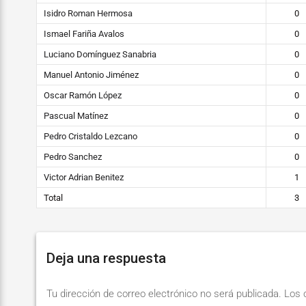
Isidro Roman Hermosa
0
Ismael Fariña Avalos
0
Luciano Domínguez Sanabria
0
Manuel Antonio Jiménez
0
Oscar Ramón López
0
Pascual Matínez
0
Pedro Cristaldo Lezcano
0
Pedro Sanchez
0
Victor Adrian Benitez
1
Total
3
Deja una respuesta
Tu dirección de correo electrónico no será publicada.
Los 