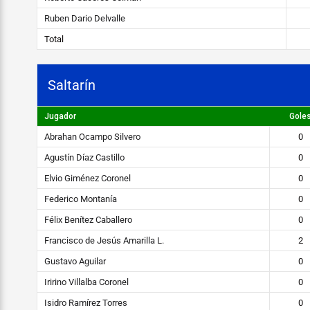
Ruben Dario Delvalle
Total
Saltarín
Jugador
Gole
Abrahan Ocampo Silvero
0
Agustín Díaz Castillo
0
Elvio Giménez Coronel
0
Federico Montanía
0
Félix Benítez Caballero
0
Francisco de Jesús Amarilla L.
2
Gustavo Aguilar
0
Iririno Villalba Coronel
0
Isidro Ramírez Torres
0