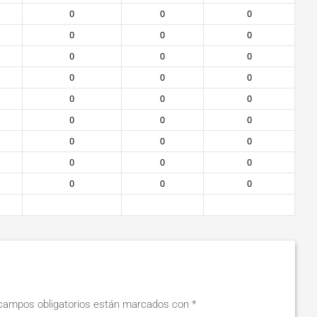
0
0
0
0
0
0
0
0
0
0
0
0
0
0
0
0
0
0
0
0
0
0
0
0
0
0
0
campos obligatorios están marcados con
*