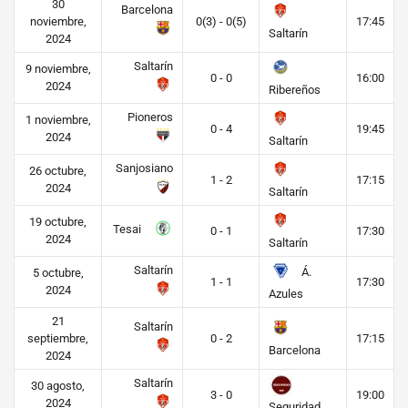
30
Barcelona
noviembre,
0(3) - 0(5)
17:45
Saltarín
2024
Saltarín
9 noviembre,
0 - 0
16:00
2024
Ribereños
Pioneros
1 noviembre,
0 - 4
19:45
2024
Saltarín
Sanjosiano
26 octubre,
1 - 2
17:15
2024
Saltarín
19 octubre,
Tesai
0 - 1
17:30
2024
Saltarín
Saltarín
Á.
5 octubre,
1 - 1
17:30
2024
Azules
21
Saltarín
septiembre,
0 - 2
17:15
Barcelona
2024
Saltarín
30 agosto,
3 - 0
19:00
2024
Seguridad