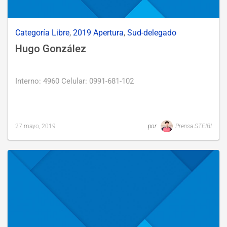
Categoría Libre
,
2019 Apertura
,
Sud-delegado
Hugo González
Interno: 4960 Celular: 0991-681-102
27 mayo, 2019
por
Prensa STEIBI
Last
updated
27
mayo,
2019