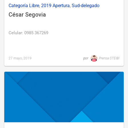
Categoría Libre
,
2019 Apertura
,
Sud-delegado
César Segovia
Celular: 0985 367269
27 mayo, 2019
por
Prensa STEIBI
Last
updated
27
mayo,
2019