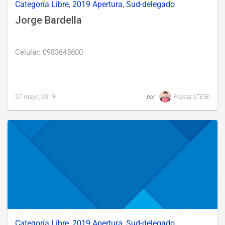
Categoría Libre
,
2019 Apertura
,
Sud-delegado
Jorge Bardella
Celular: 0983645600
27 mayo, 2019
por
Prensa STEIBI
Last
updated
27
mayo,
2019
Categoría Libre
,
2019 Apertura
,
Sud-delegado