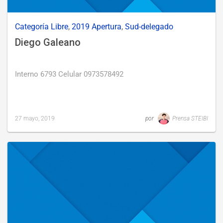
Categoría Libre
,
2019 Apertura
,
Sud-delegado
Diego Galeano
Interno 6793 Celular 0973578492
27 mayo, 2019
por
Prensa STEIBI
Last
updated
27
mayo,
2019