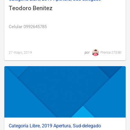
Teodoro Benitez
Celular 0992645785
27 mayo, 2019
por
Prensa STEIBI
Last
updated
27
mayo,
2019
Categoría Libre
,
2019 Apertura
,
Sud-delegado