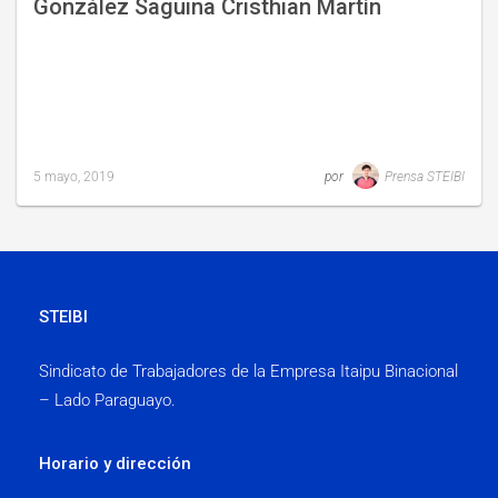
González Saguina Cristhian Martín
5 mayo, 2019
por
Prensa STEIBI
Last
updated
5
mayo,
2019
STEIBI
Sindicato de Trabajadores de la Empresa Itaipu Binacional
– Lado Paraguayo.
Horario y dirección