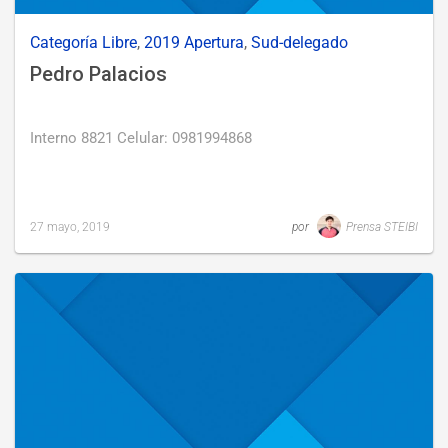
Categoría Libre
,
2019 Apertura
,
Sud-delegado
Pedro Palacios
Interno 8821 Celular: 0981994868
27 mayo, 2019
por
Prensa STEIBI
Last
updated
27
mayo,
2019