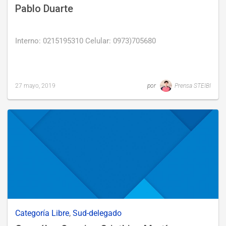
Pablo Duarte
Interno: 0215195310 Celular: 0973)705680
27 mayo, 2019
por
Prensa STEIBI
Last
updated
27
mayo,
2019
Categoría Libre
,
Sud-delegado