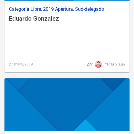
Categoría Libre
,
2019 Apertura
,
Sud-delegado
Eduardo Gonzalez
27 mayo, 2019
por
Prensa STEIBI
Last
updated
27
mayo,
2019