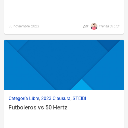
30 noviembre, 2023
por
Prensa STEIBI
Last
updated
1
diciembre,
2023
Categoría Libre
,
2023 Clausura
,
STEIBI
Futboleros vs 50 Hertz