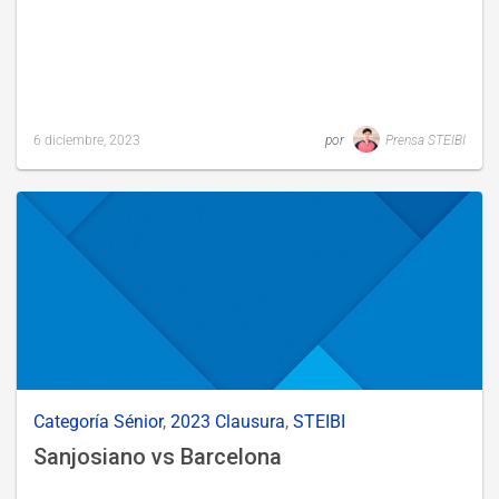
6 diciembre, 2023
por
Prensa STEIBI
Last
updated
1
diciembre,
2023
Categoría Sénior
,
2023 Clausura
,
STEIBI
Sanjosiano vs Barcelona