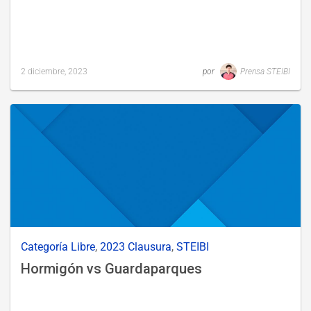
2 diciembre, 2023
por
Prensa STEIBI
Last
updated
6
diciembre,
2023
Categoría Libre
,
2023 Clausura
,
STEIBI
Hormigón vs Guardaparques