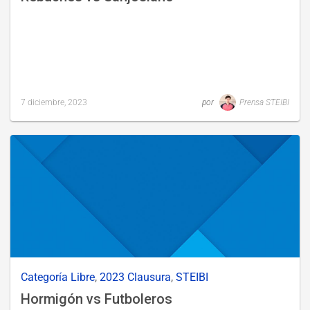
7 diciembre, 2023
por
Prensa STEIBI
Last
updated
6
diciembre,
2023
Categoría Libre
,
2023 Clausura
,
STEIBI
Hormigón vs Futboleros