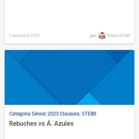
2 diciembre, 2023
por
Prensa STEIBI
Last
updated
6
diciembre,
2023
Categoría Sénior
,
2023 Clausura
,
STEIBI
Rebuches vs Á. Azules