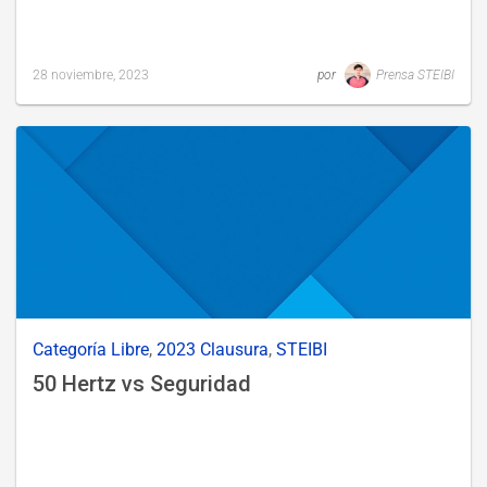
28 noviembre, 2023
por
Prensa STEIBI
Last
updated
29
noviembre,
2023
Categoría Libre
,
2023 Clausura
,
STEIBI
50 Hertz vs Seguridad