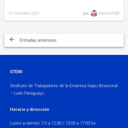
27 noviembre, 2023
por
Prensa STEIBI
Last
updated
29
Navegación
noviembre,
2023
de
Entradas anteriores
entradas
STEIBI
Sindicato de Trabajadores de la Empresa Itaipu Binacional
– Lado Paraguayo.
Horario y dirección
Lunes a viernes:
7:0 a 12:00 / 13:00 a 17:00 hs