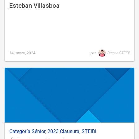
Esteban Villasboa
14 marzo, 2024
por
Prensa STEIBI
Last
updated
12
abril,
2024
Categoría Sénior
,
2023 Clausura
,
STEIBI