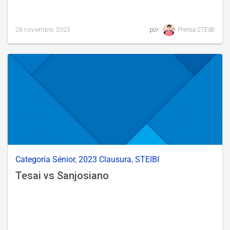
28 noviembre, 2023
por
Prensa STEIBI
Last
updated
29
noviembre,
2023
Categoría Sénior
,
2023 Clausura
,
STEIBI
Tesai vs Sanjosiano