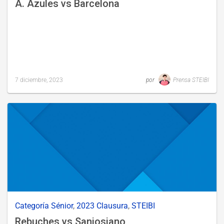
Á. Azules vs Barcelona
7 diciembre, 2023
por
Prensa STEIBI
Last
updated
6
diciembre,
2023
Categoría Sénior
,
2023 Clausura
,
STEIBI
Rebuches vs Sanjosiano