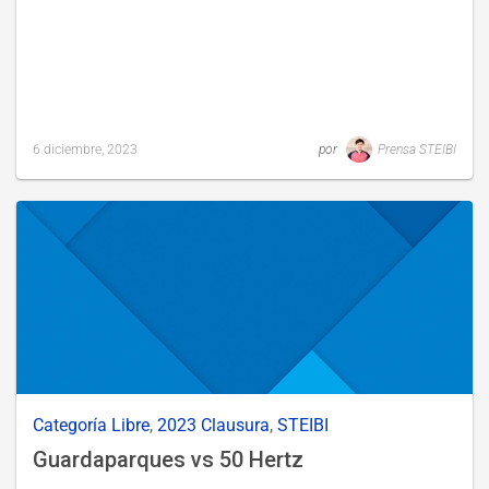
6 diciembre, 2023
por
Prensa STEIBI
Last
updated
1
diciembre,
2023
Categoría Libre
,
2023 Clausura
,
STEIBI
Guardaparques vs 50 Hertz