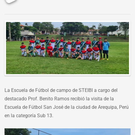
Last
updated
13
diciembre,
ht
2022
co
Im
20
12
13
at-
08
La Escuela de Fútbol de campo de STEIBI a cargo del
2.
destacado Prof. Benito Ramos recibió la visita de la
Escuela de Fútbol San José de la ciudad de Arequipa, Perú
en la categoría Sub 13.