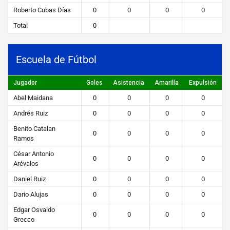
Roberto Cubas Días
0
0
0
0
Total
0
Escuela de Fútbol
Jugador
Goles
Asistencia
Amarilla
Expulsión
Abel Maidana
0
0
0
0
Andrés Ruiz
0
0
0
0
Benito Catalan
0
0
0
0
Ramos
César Antonio
0
0
0
0
Arévalos
Daniel Ruiz
0
0
0
0
Dario Alujas
0
0
0
0
Edgar Osvaldo
0
0
0
0
Grecco