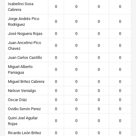
Isabelino Sosa
0
0
0
0
Cabrera
Jorge Andrés Pico
0
0
0
0
Rodriguez
José Noguera Rojas
0
0
0
0
Juan Ancelmo Pico
0
0
0
0
Chavez
Juan Carlos Castillo
0
0
0
0
Miguel Alberto
0
0
0
0
Paniagua
Miguel Britez Cabrera
0
0
0
0
Nelson Venialgo
0
0
0
0
Oscar Diáz
0
0
0
0
Ovidio Servin Perez
0
0
0
0
Quini Joel Aguilar
0
0
0
0
Rojas
Ricardo León Britez
0
0
0
0