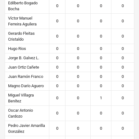
Edilberto Bogado
0
0
0
0
Bocha
Víctor Manuel
0
0
0
0
Ferreira Aguilera
Gerardo Fleitas
0
0
0
0
Cristaldo
Hugo Rios
0
0
0
0
Jorge B. Galvez L.
0
0
0
0
Juan Ortiz Cañete
0
0
0
0
Juan Ramón Franco
0
0
0
0
Magno Darío Aguero
0
0
0
0
Miguel Villagra
0
0
1
0
Benítez
Oscar Antonio
0
0
0
0
Cardozo
Pedro Javier Amarilla
0
0
0
0
González