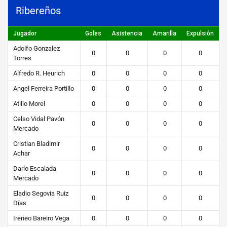
e
Ribereños
F
Jugador
Goles
Asistencia
Amarilla
Expulsión
ú
Adolfo Gonzalez
t
0
0
0
0
Torres
b
Alfredo R. Heurich
0
0
0
0
o
Angel Ferreira Portillo
0
0
0
0
l
Atilio Morel
0
0
0
0
Celso Vidal Pavón
0
0
0
0
STEIBI
Mercado
https://steibi.org.py/wp-
Cristian Bladimir
0
0
0
0
Achar
content/uploads/2019/04/STEIBI-
WEB-
Darío Escalada
0
0
0
0
Mercado
2.png
Eladio Segovia Ruiz
0
0
0
0
Días
Ireneo Bareiro Vega
0
0
0
0