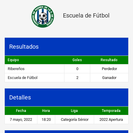
ñ
Escuela de Fútbol
o
s
v
Resultados
s
E
Equipo
Goles
Resultado
s
Ribereños
0
Perdedor
c
Escuela de Fútbol
2
Ganador
u
e
Detalles
l
Fecha
Hora
Liga
Temporada
a
7 mayo, 2022
18:20
Categoría Sénior
2022 Apertura
d