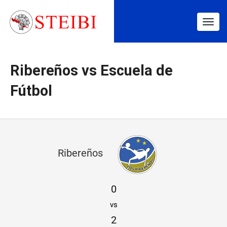
Togg
navig
Ribereños vs Escuela de
Fútbol
R
Ribereños
i
b
0
e
vs
r
2
e