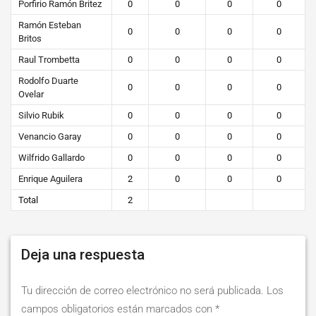
Porfirio Ramón Britez
0
0
0
0
Ramón Esteban
0
0
0
0
Britos
Raul Trombetta
0
0
0
0
Rodolfo Duarte
0
0
0
0
Ovelar
Silvio Rubik
0
0
0
0
Venancio Garay
0
0
0
0
Wilfrido Gallardo
0
0
0
0
Enrique Aguilera
2
0
0
0
Total
2
Deja una respuesta
Tu dirección de correo electrónico no será publicada.
Los
campos obligatorios están marcados con
*