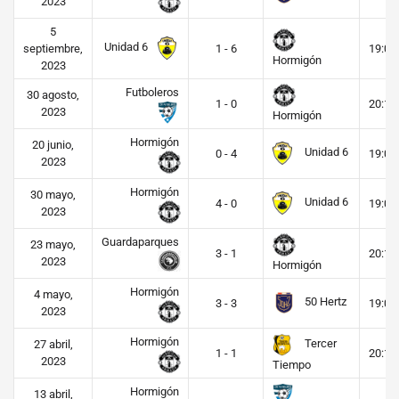
2023
5
Unidad 6
septiembre,
1 - 6
19:00
Hormigón
2023
Futboleros
30 agosto,
1 - 0
20:15
2023
Hormigón
Hormigón
20 junio,
Unidad 6
0 - 4
19:00
2023
Hormigón
30 mayo,
Unidad 6
4 - 0
19:00
2023
Guardaparques
23 mayo,
3 - 1
20:15
2023
Hormigón
Hormigón
4 mayo,
50 Hertz
3 - 3
19:00
2023
Hormigón
Tercer
27 abril,
1 - 1
20:15
2023
Tiempo
Hormigón
13 abril,