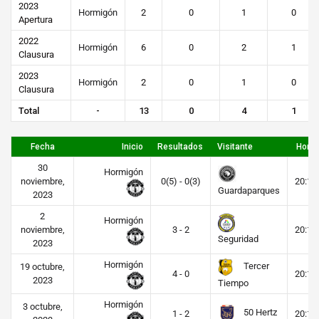
2023
Hormigón
2
0
1
0
Apertura
2022
Hormigón
6
0
2
1
Clausura
2023
Hormigón
2
0
1
0
Clausura
Total
-
13
0
4
1
Fecha
Inicio
Resultados
Visitante
Hora
30
Hormigón
noviembre,
0(5) - 0(3)
20:16
Guardaparques
2023
2
Hormigón
noviembre,
3 - 2
20:15
Seguridad
2023
Hormigón
Tercer
19 octubre,
4 - 0
20:15
2023
Tiempo
Hormigón
3 octubre,
50 Hertz
1 - 2
20:15