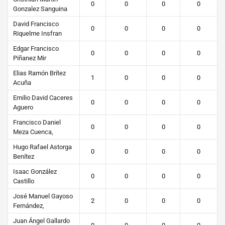
0
0
0
0
Gonzalez Sanguina
David Francisco
0
0
0
0
Riquelme Insfran
Edgar Francisco
0
0
0
0
Piñanez Mir
Elias Ramón Brítez
1
0
0
0
Acuña
Emilio David Caceres
0
0
0
0
Aguero
Francisco Daniel
0
0
0
0
Meza Cuenca,
Hugo Rafael Astorga
0
0
0
0
Benítez
Isaac González
0
0
0
0
Castillo
José Manuel Gayoso
2
0
0
0
Fernández,
Juan Ángel Gallardo