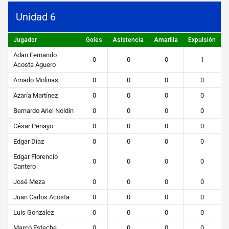
2.png
Unidad 6
Jugador
Goles
Asistencia
Amarilla
Expulsión
Adan Fernando
0
0
0
1
Acosta Aguero
Amado Molinas
0
0
0
0
Azaría Martínez
0
0
0
0
Bernardo Ariel Noldin
0
0
0
0
César Penayo
0
0
0
0
Edgar Díaz
0
0
0
0
Edgar Florencio
0
0
0
0
Cantero
José Meza
0
0
0
0
Juan Carlos Acosta
0
0
0
0
Luis Gonzalez
0
0
0
0
Marco Esteche
0
0
0
0