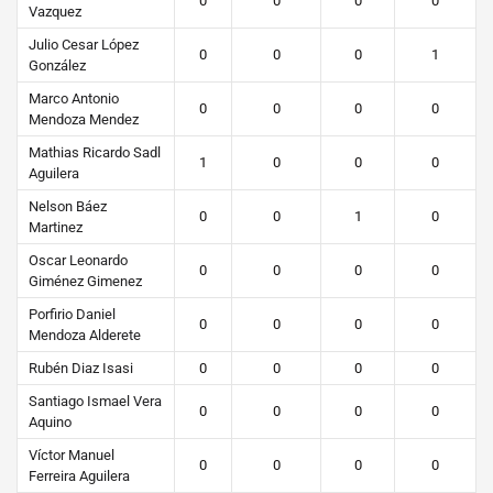
0
0
0
0
Vazquez
Julio Cesar López
0
0
0
1
González
Marco Antonio
0
0
0
0
Mendoza Mendez
Mathias Ricardo Sadl
1
0
0
0
Aguilera
Nelson Báez
0
0
1
0
Martinez
Oscar Leonardo
0
0
0
0
Giménez Gimenez
Porfirio Daniel
0
0
0
0
Mendoza Alderete
Rubén Diaz Isasi
0
0
0
0
Santiago Ismael Vera
0
0
0
0
Aquino
Víctor Manuel
0
0
0
0
Ferreira Aguilera