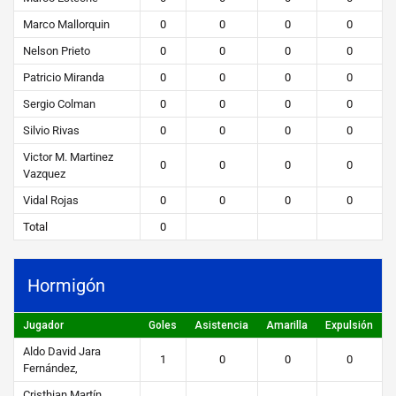
Marco Mallorquin
0
0
0
0
Nelson Prieto
0
0
0
0
Patricio Miranda
0
0
0
0
Sergio Colman
0
0
0
0
Silvio Rivas
0
0
0
0
Victor M. Martinez
0
0
0
0
Vazquez
Vidal Rojas
0
0
0
0
Total
0
Hormigón
Jugador
Goles
Asistencia
Amarilla
Expulsión
Aldo David Jara
1
0
0
0
Fernández,
Cristhian Martín