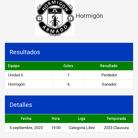
v
Hormigón
s
H
o
r
Resultados
m
i
Equipo
Goles
Resultado
Unidad 6
1
Perdedor
g
Hormigón
6
Ganador
ó
n
Detalles
STEIBI
Fecha
Hora
Liga
Temporada
https://steibi.org.py/wp-
5 septiembre, 2023
19:00
Categoría Libre
2023 Clausura
content/uploads/2019/04/STEIBI-
WEB-