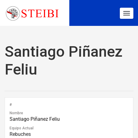
Togg
navig
Santiago Piñanez
Feliu
#
Nombre
Santiago Piñanez Feliu
Equipo Actual
Rebuches