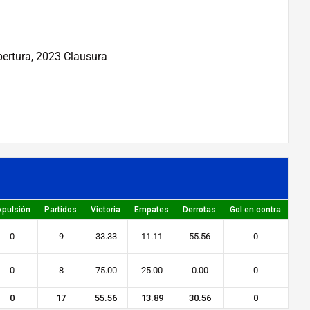
pertura, 2023 Clausura
xpulsión
Partidos
Victoria
Empates
Derrotas
Gol en contra
0
9
33.33
11.11
55.56
0
0
8
75.00
25.00
0.00
0
0
17
55.56
13.89
30.56
0