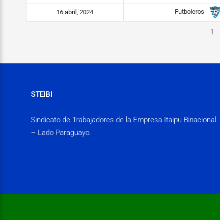
Futboleros
16 abril, 2024
1
STEIBI
Sindicato de Trabajadores de la Empresa Itaipu Binacional
– Lado Paraguayo.