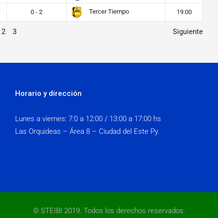
Tercer Tiempo
0 - 2
19:00
2
3
Siguiente
Horario y dirección
Lunes a viernes:
7:0 a 12:00 / 13:00 a 17:00 hs
Las Orquideas – Área 8 – Ciudad del Este Py.
© STEIBI 2019. Todos los derechos reservados.