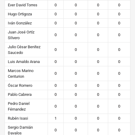
Ever David Torres
0
0
0
0
Hugo Ortigoza
0
0
0
0
Iván González
0
0
0
0
Juan José Ortíz
0
0
0
0
SIlvero
Julio César Benítez
0
0
0
0
Saucedo
Luis Arnaldo Arana
0
0
0
0
Marcos Marino
0
0
0
0
Centurion
Óscar Romero
0
0
0
0
Pablo Cabrera
0
0
0
0
Pedro Daniel
0
0
0
0
Férnandez
Rubén Isasi
1
0
0
0
Sergio Damián
0
0
0
0
Davalos