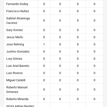
Fernando Godoy
0
0
0
0
Francisco Nuñez
0
0
0
0
Gabriel Alvarenga
0
0
0
0
Cacerez
Gary Gomez
0
0
0
0
Jesus Merlo
0
0
0
0
Jose Rehring
1
0
0
0
Justino Gonzalez
0
0
0
0
Lory Gómez
0
0
0
0
Luis Ariel Barreto
0
0
0
0
Luis Riveros
0
0
0
0
Miguel Cataldi
0
0
0
0
Roberto Manuel
0
0
0
0
Gimenez
Roberto Miranda
0
0
0
0
Victor Adrian Benitez