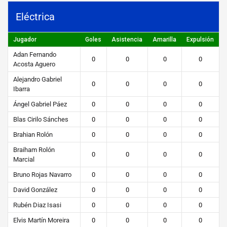
m
Eléctrica
p
o
Jugador
Goles
Asistencia
Amarilla
Expulsión
Adan Fernando
STEIBI
0
0
0
0
Acosta Aguero
https://steibi.org.py/wp-
Alejandro Gabriel
0
0
0
0
content/uploads/2019/04/STEIBI-
Ibarra
WEB-
Ángel Gabriel Páez
0
0
0
0
2.png
Blas Cirilo Sánches
0
0
0
0
Brahian Rolón
0
0
0
0
Braiham Rolón
0
0
0
0
Marcial
Bruno Rojas Navarro
0
0
0
0
David González
0
0
0
0
Rubén Diaz Isasi
0
0
0
0
Elvis Martín Moreira
0
0
0
0