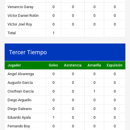
Venancio Garay
0
0
0
0
Víctor Daniel Rolón
0
0
0
0
Víctor Joel Roy
0
0
0
0
Total
1
Tercer Tiempo
Jugador
Goles
Asistencia
Amarilla
Expulsión
Angel Alvarenga
0
0
0
0
Augusto García
0
0
0
0
Cristhian García
0
0
1
0
Diego Arguello
0
0
0
0
Diego Galeano
0
0
0
0
Eduardo Ayala
1
0
0
0
Fernando Boy
0
0
0
0