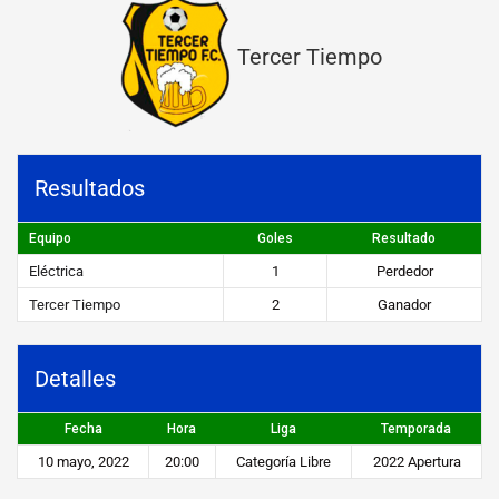
c
Tercer Tiempo
a
v
s
t
Resultados
e
r
Equipo
Goles
Resultado
Eléctrica
1
Perdedor
c
Tercer Tiempo
2
Ganador
e
r
Detalles
t
i
Fecha
Hora
Liga
Temporada
e
10 mayo, 2022
20:00
Categoría Libre
2022 Apertura