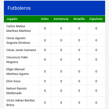
https://steibi.org.py/wp-
Futboleros
content/uploads/2019/04/STEIBI-
WEB-
Jugador
Goles
Asistencia
Amarilla
Expulsión
2.png
Carlos Matías
0
0
0
0
Martínez Martínez
César Agustin
0
0
0
0
Segovia Giménez
César Javier Gamarra
0
0
0
0
Crecencio Fidel
0
0
0
0
Noguera
Eligio Manuel
0
0
0
0
Martínez Aguirre
Elvio Sosa
0
0
0
0
Nelson Ramón
0
0
0
0
Maldonado
Victor Adrian Benitez
0
0
0
0
Britos