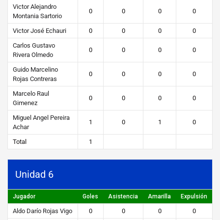
Victor Alejandro
0
0
0
0
Montania Sartorio
Victor José Echauri
0
0
0
0
Carlos Gustavo
0
0
0
0
Rivera Olmedo
Guido Marcelino
0
0
0
0
Rojas Contreras
Marcelo Raul
0
0
0
0
Gimenez
Miguel Angel Pereira
1
0
1
0
Achar
Total
1
Unidad 6
Jugador
Goles
Asistencia
Amarilla
Expulsión
Aldo Darío Rojas Vigo
0
0
0
0