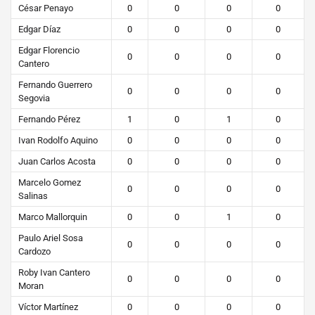
César Penayo
0
0
0
0
Edgar Díaz
0
0
0
0
Edgar Florencio
0
0
0
0
Cantero
Fernando Guerrero
0
0
0
0
Segovia
Fernando Pérez
1
0
1
0
Ivan Rodolfo Aquino
0
0
0
0
Juan Carlos Acosta
0
0
0
0
Marcelo Gomez
0
0
0
0
Salinas
Marco Mallorquin
0
0
1
0
Paulo Ariel Sosa
0
0
0
0
Cardozo
Roby Ivan Cantero
0
0
0
0
Moran
Víctor Martínez
0
0
0
0