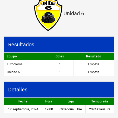
r
Unidad 6
o
s
v
s
Resultados
U
n
Equipo
Goles
Resultado
Futboleros
1
Empate
i
Unidad 6
1
Empate
d
a
Detalles
d
6
Fecha
Hora
Liga
Temporada
12 septiembre, 2024
19:00
Categoría Libre
2024 Clausura
STEIBI