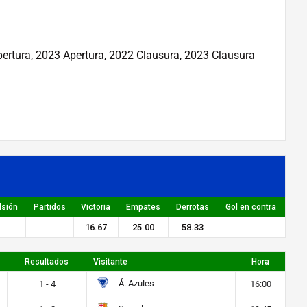
pertura, 2023 Apertura, 2022 Clausura, 2023 Clausura
lsión
Partidos
Victoria
Empates
Derrotas
Gol en contra
16.67
25.00
58.33
Resultados
Visitante
Hora
Á. Azules
1 - 4
16:00