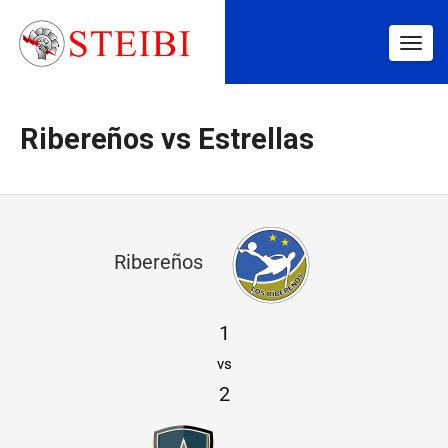
Togg
navig
Ribereños vs Estrellas
R
Ribereños
i
b
1
e
vs
r
2
e
ñ