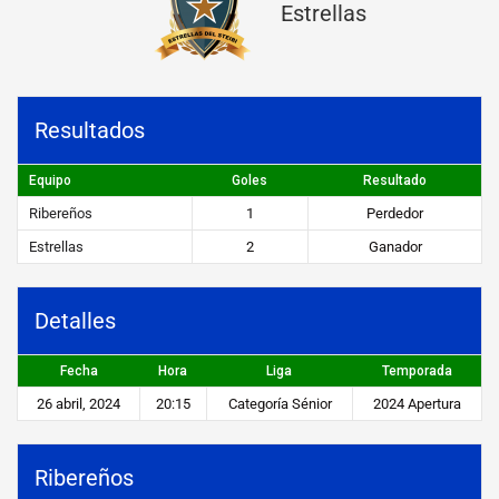
Estrellas
o
s
v
Resultados
s
E
Equipo
Goles
Resultado
s
Ribereños
1
Perdedor
t
Estrellas
2
Ganador
r
e
Detalles
l
Fecha
Hora
Liga
Temporada
l
26 abril, 2024
20:15
Categoría Sénior
2024 Apertura
a
s
Ribereños