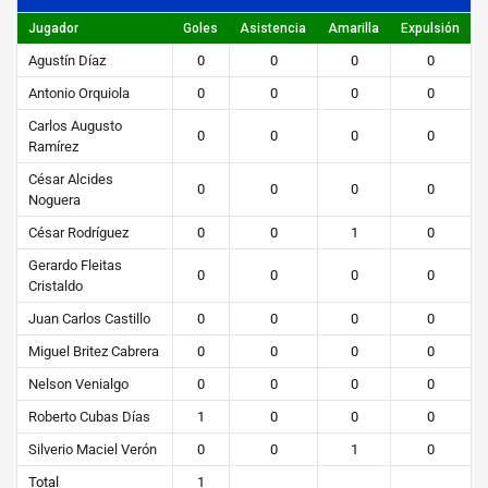
STEIBI
Jugador
Goles
Asistencia
Amarilla
Expulsión
https://steibi.org.py/wp-
Agustín Díaz
0
0
0
0
content/uploads/2019/04/STEIBI-
Antonio Orquiola
0
0
0
0
WEB-
Carlos Augusto
2.png
0
0
0
0
Ramírez
César Alcides
0
0
0
0
Noguera
César Rodríguez
0
0
1
0
Gerardo Fleitas
0
0
0
0
Cristaldo
Juan Carlos Castillo
0
0
0
0
Miguel Britez Cabrera
0
0
0
0
Nelson Venialgo
0
0
0
0
Roberto Cubas Días
1
0
0
0
Silverio Maciel Verón
0
0
1
0
Total
1