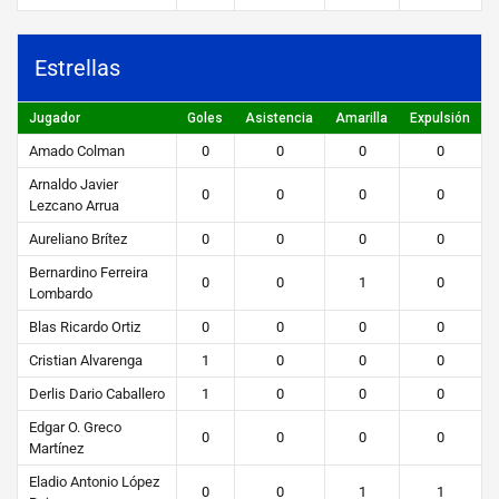
Estrellas
Jugador
Goles
Asistencia
Amarilla
Expulsión
Amado Colman
0
0
0
0
Arnaldo Javier
0
0
0
0
Lezcano Arrua
Aureliano Brítez
0
0
0
0
Bernardino Ferreira
0
0
1
0
Lombardo
Blas Ricardo Ortiz
0
0
0
0
Cristian Alvarenga
1
0
0
0
Derlis Dario Caballero
1
0
0
0
Edgar O. Greco
0
0
0
0
Martínez
Eladio Antonio López
0
0
1
1