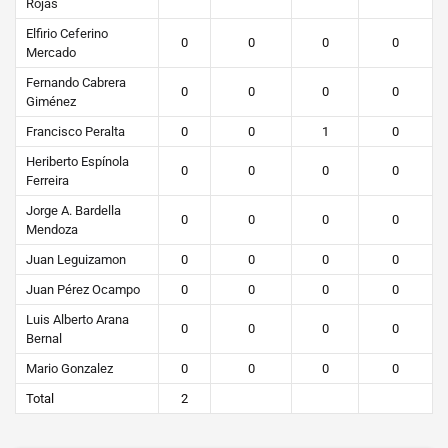
Rojas
Elfirio Ceferino
0
0
0
0
Mercado
Fernando Cabrera
0
0
0
0
Giménez
Francisco Peralta
0
0
1
0
Heriberto Espínola
0
0
0
0
Ferreira
Jorge A. Bardella
0
0
0
0
Mendoza
Juan Leguizamon
0
0
0
0
Juan Pérez Ocampo
0
0
0
0
Luis Alberto Arana
0
0
0
0
Bernal
Mario Gonzalez
0
0
0
0
Total
2