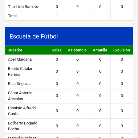
Tito Livio Ramírez
0
0
0
0
Total
1
Escuela de Fútbol
Jugador
Goles
Asistencia
Amarilla
Expulsión
Abel Maidana
0
0
0
0
Benito Catalan
0
0
0
0
Ramos
Blas Segovia
0
0
0
0
César Antonio
0
0
0
0
Arévalos
Dionisio Alfredo
0
0
0
0
Gusto
Edilberto Bogado
0
0
0
0
Bocha