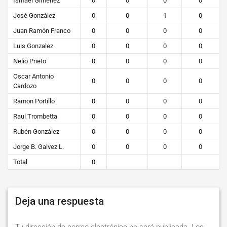
Ismael Giménez
0
0
0
0
José González
0
0
1
0
Juan Ramón Franco
0
0
0
0
Luis Gonzalez
0
0
0
0
Nelio Prieto
0
0
0
0
Oscar Antonio
0
0
0
0
Cardozo
Ramon Portillo
0
0
0
0
Raul Trombetta
0
0
0
0
Rubén González
0
0
0
0
Jorge B. Galvez L.
0
0
0
0
Total
0
Deja una respuesta