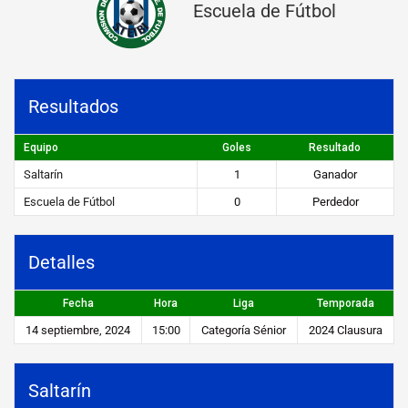
Escuela de Fútbol
n
v
s
Resultados
E
s
Equipo
Goles
Resultado
c
Saltarín
1
Ganador
u
Escuela de Fútbol
0
Perdedor
e
l
Detalles
a
Fecha
Hora
Liga
Temporada
d
14 septiembre, 2024
15:00
Categoría Sénior
2024 Clausura
e
F
Saltarín