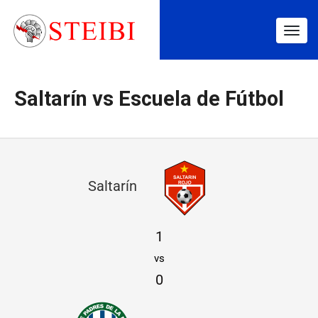
Togg
navig
Saltarín vs Escuela de Fútbol
S
Saltarín
a
l
1
t
vs
a
0
r
í