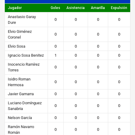
ú
Jugador
Goles
Asistencia
Amarilla
Expulsión
t
Anastasio Garay
b
0
0
0
0
Dure
o
Elvio Giménez
0
0
0
0
Coronel
l
Elvio Sosa
0
0
0
0
STEIBI
Ignacio Sosa Benitez
1
0
0
0
https://steibi.org.py/wp-
Inocencio Ramírez
0
0
0
0
content/uploads/2019/04/STEIBI-
Torres
WEB-
Isidro Roman
0
0
0
0
Hermosa
2.png
Javier Gamarra
0
0
0
0
Luciano Domínguez
0
0
0
0
Sanabria
Nelson García
0
0
0
0
Ramón Navarro
0
0
0
0
Román