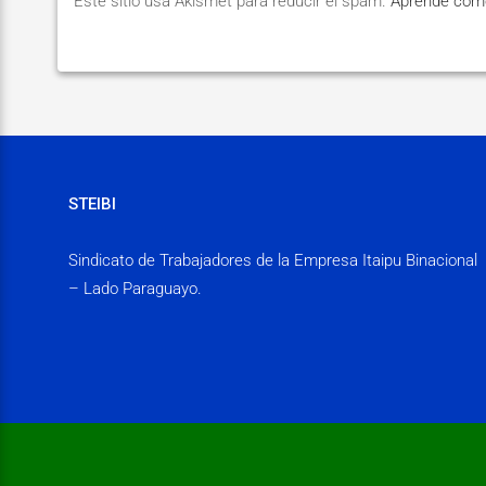
Este sitio usa Akismet para reducir el spam.
Aprende cómo
STEIBI
Sindicato de Trabajadores de la Empresa Itaipu Binacional
– Lado Paraguayo.