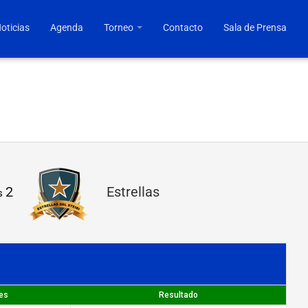
oticias
Agenda
Torneo
Contacto
Sala de Prensa
2
Estrellas
s
es
Resultado