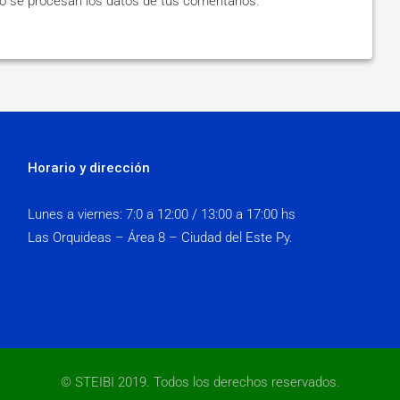
 se procesan los datos de tus comentarios
.
Horario y dirección
Lunes a viernes:
7:0 a 12:00 / 13:00 a 17:00 hs
Las Orquideas – Área 8 – Ciudad del Este Py.
© STEIBI 2019. Todos los derechos reservados.