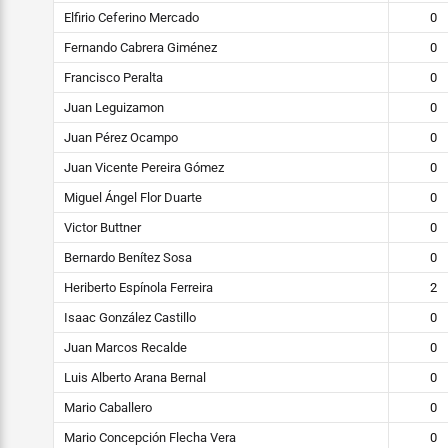
Elfirio Ceferino Mercado
0
Fernando Cabrera Giménez
0
Francisco Peralta
0
Juan Leguizamon
0
Juan Pérez Ocampo
0
Juan Vicente Pereira Gómez
0
Miguel Ángel Flor Duarte
0
Victor Buttner
0
Bernardo Benítez Sosa
0
Heriberto Espínola Ferreira
2
Isaac González Castillo
0
Juan Marcos Recalde
0
Luis Alberto Arana Bernal
0
Mario Caballero
0
Mario Concepción Flecha Vera
0