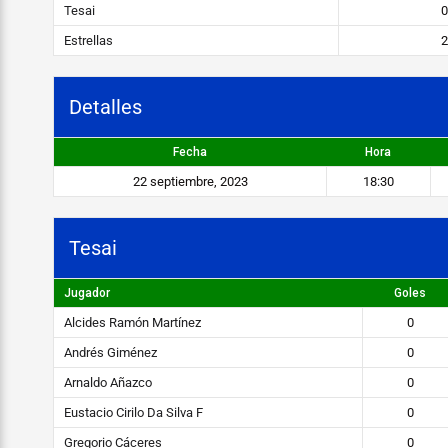
s
Tesai
0
E
Estrellas
2
s
t
Detalles
r
Fecha
Hora
e
22 septiembre, 2023
18:30
l
l
Tesai
a
Jugador
Goles
s
Alcides Ramón Martínez
0
STEIBI
Andrés Giménez
0
https://steibi.org.py/wp-
Arnaldo Añazco
0
content/uploads/2019/04/STEIBI-
Eustacio Cirilo Da Silva F
0
WEB-
Gregorio Cáceres
0