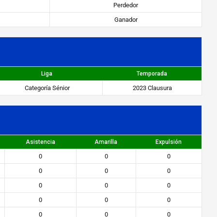
Perdedor
Ganador
Liga
Temporada
Categoría Sénior
2023 Clausura
Asistencia
Amarilla
Expulsión
0
0
0
0
0
0
0
0
0
0
0
0
0
0
0