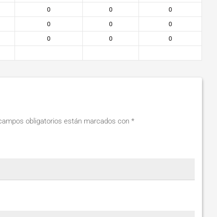
0
0
0
0
0
0
0
0
0
campos obligatorios están marcados con
*