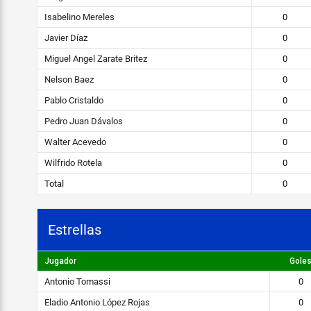
2.png
Isabelino Mereles
0
Javier Díaz
0
Miguel Angel Zarate Britez
0
Nelson Baez
0
Pablo Cristaldo
0
Pedro Juan Dávalos
0
Walter Acevedo
0
Wilfrido Rotela
0
Total
0
Estrellas
Jugador
Gole
Antonio Tomassi
0
Eladio Antonio López Rojas
0