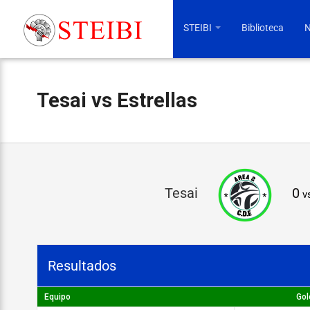
STEIBI
Biblioteca
N
Tesai vs Estrellas
T
Tesai
0
v
e
s
a
Resultados
i
v
Equipo
Gol