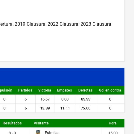
pertura, 2019 Clausura, 2022 Clausura, 2023 Clausura
pulsión
Partidos
Victoria
Empates
Derrotas
Gol en contra
0
6
16.67
0.00
83.33
0
0
6
13.89
11.11
75.00
0
Resultados
Visitante
Hora
Estrellas
8 - 0
15:00