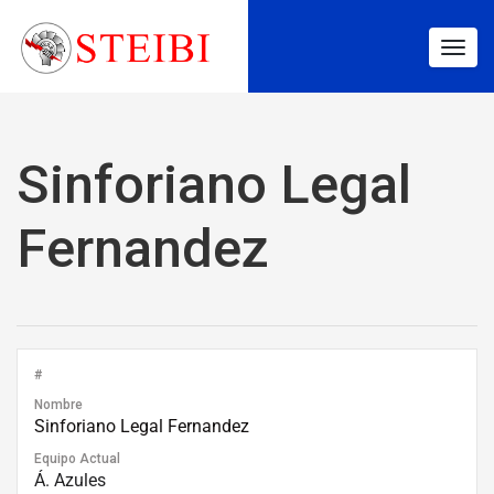
Togg
navig
Sinforiano Legal
Fernandez
#
Nombre
Sinforiano Legal Fernandez
Equipo Actual
Á. Azules