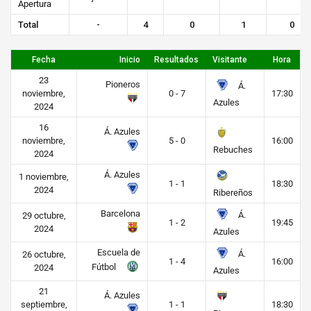
Apertura
Total
-
4
0
1
0
Fecha
Inicio
Resultados
Visitante
Hora
23
Pioneros
Á.
noviembre,
0 - 7
17:30
Azules
2024
16
Á. Azules
noviembre,
5 - 0
16:00
Rebuches
2024
Á. Azules
1 noviembre,
1 - 1
18:30
2024
Ribereños
Barcelona
Á.
29 octubre,
1 - 2
19:45
2024
Azules
Escuela de
Á.
26 octubre,
1 - 4
16:00
Fútbol
2024
Azules
21
Á. Azules
septiembre,
1 - 1
18:30