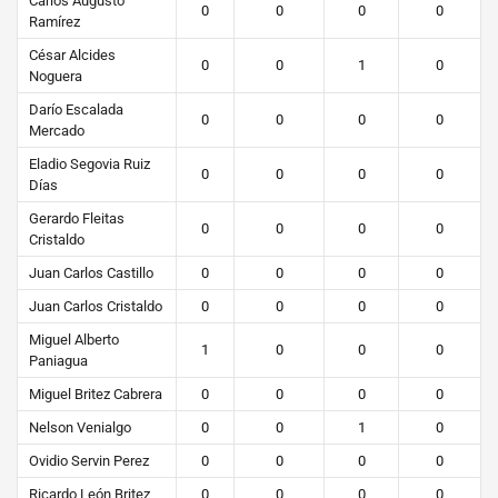
Carlos Augusto
0
0
0
0
Ramírez
César Alcides
0
0
1
0
Noguera
Darío Escalada
0
0
0
0
Mercado
Eladio Segovia Ruiz
0
0
0
0
Días
Gerardo Fleitas
0
0
0
0
Cristaldo
Juan Carlos Castillo
0
0
0
0
Juan Carlos Cristaldo
0
0
0
0
Miguel Alberto
1
0
0
0
Paniagua
Miguel Britez Cabrera
0
0
0
0
Nelson Venialgo
0
0
1
0
Ovidio Servin Perez
0
0
0
0
Ricardo León Britez
0
0
0
0