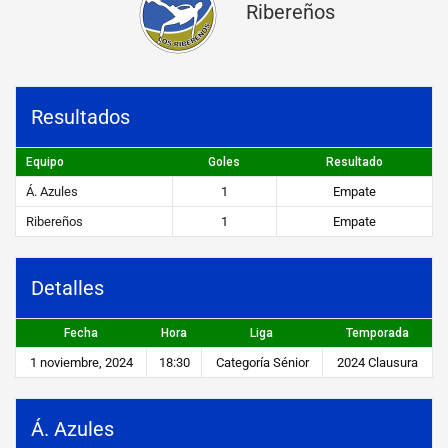
Ribereños
s
v
s
Resultados
R
i
Equipo
Goles
Resultado
b
Á. Azules
1
Empate
e
Ribereños
1
Empate
r
e
Detalles
ñ
Fecha
Hora
Liga
Temporada
o
1 noviembre, 2024
18:30
Categoría Sénior
2024 Clausura
s
Á. Azules
STEIBI