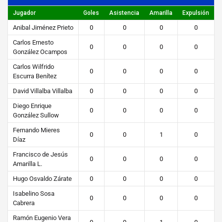
https://steibi.org.py/wp-
Jugador
Goles
Asistencia
Amarilla
Expulsión
content/uploads/2019/04/STEIBI-
Anibal Jiménez Prieto
0
0
0
0
WEB-
Carlos Ernesto
2.png
0
0
0
0
González Ocampos
Carlos Wilfrido
0
0
0
0
Escurra Benítez
David Villalba Villalba
0
0
0
0
Diego Enrique
0
0
0
0
González Sullow
Fernando Mieres
0
0
1
0
Díaz
Francisco de Jesús
0
0
0
0
Amarilla L.
Hugo Osvaldo Zárate
0
0
0
0
Isabelino Sosa
0
0
0
0
Cabrera
Ramón Eugenio Vera