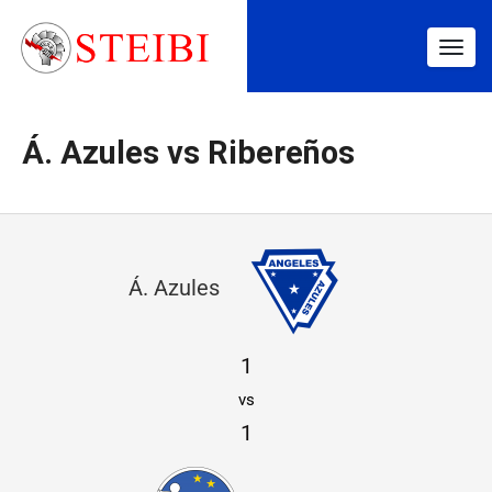
Togg
navig
Á. Azules vs Ribereños
Á
Á. Azules
.
A
1
z
vs
u
1
l
e