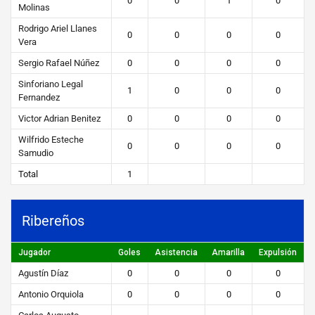
0
0
1
0
Molinas
Rodrigo Ariel Llanes
0
0
0
0
Vera
Sergio Rafael Núñez
0
0
0
0
Sinforiano Legal
1
0
0
0
Fernandez
Victor Adrian Benitez
0
0
0
0
Wilfrido Esteche
0
0
0
0
Samudio
Total
1
Ribereños
Jugador
Goles
Asistencia
Amarilla
Expulsión
Agustín Díaz
0
0
0
0
Antonio Orquiola
0
0
0
0