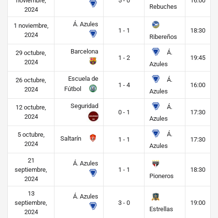
noviembre,
5 - 0
16:00
Rebuches
2024
Á. Azules
1 noviembre,
1 - 1
18:30
2024
Ribereños
Barcelona
Á.
29 octubre,
1 - 2
19:45
2024
Azules
Escuela de
Á.
26 octubre,
1 - 4
16:00
Fútbol
2024
Azules
Seguridad
Á.
12 octubre,
0 - 1
17:30
2024
Azules
Á.
5 octubre,
Saltarín
1 - 1
17:30
2024
Azules
21
Á. Azules
septiembre,
1 - 1
18:30
Pioneros
2024
13
Á. Azules
septiembre,
3 - 0
19:00
Estrellas
2024