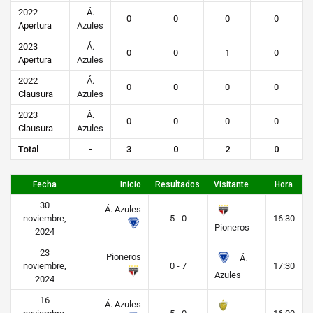
2022
Á.
0
0
0
0
Apertura
Azules
2023
Á.
0
0
1
0
Apertura
Azules
2022
Á.
0
0
0
0
Clausura
Azules
2023
Á.
0
0
0
0
Clausura
Azules
Total
-
3
0
2
0
Fecha
Inicio
Resultados
Visitante
Hora
30
Á. Azules
noviembre,
5 - 0
16:30
Pioneros
2024
23
Pioneros
Á.
noviembre,
0 - 7
17:30
Azules
2024
16
Á. Azules