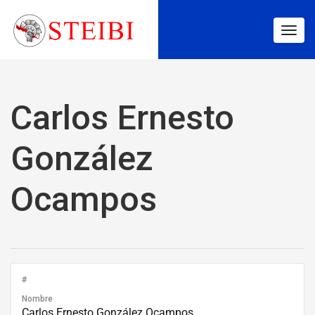
Togg
navig
Carlos Ernesto
González
Ocampos
#
Nombre
Carlos Ernesto González Ocampos