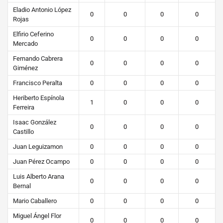
Eladio Antonio López
0
0
0
0
Rojas
Elfirio Ceferino
0
0
0
0
Mercado
Fernando Cabrera
0
0
0
0
Giménez
Francisco Peralta
0
0
0
0
Heriberto Espínola
1
0
0
0
Ferreira
Isaac González
0
0
0
0
Castillo
Juan Leguizamon
0
0
0
0
Juan Pérez Ocampo
0
0
0
0
Luis Alberto Arana
0
0
0
0
Bernal
Mario Caballero
0
0
0
0
Miguel Ángel Flor
0
0
0
0