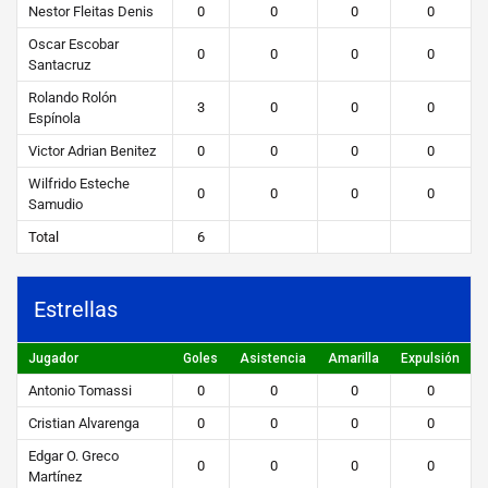
Nestor Fleitas Denis
0
0
0
0
Oscar Escobar
0
0
0
0
Santacruz
Rolando Rolón
3
0
0
0
Espínola
Victor Adrian Benitez
0
0
0
0
Wilfrido Esteche
0
0
0
0
Samudio
Total
6
Estrellas
Jugador
Goles
Asistencia
Amarilla
Expulsión
Antonio Tomassi
0
0
0
0
Cristian Alvarenga
0
0
0
0
Edgar O. Greco
0
0
0
0
Martínez