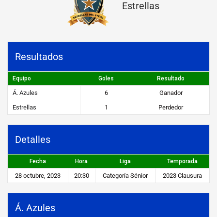
Estrellas
s
v
s
Resultados
E
s
Equipo
Goles
Resultado
t
Á. Azules
6
Ganador
r
Estrellas
1
Perdedor
e
l
Detalles
l
Fecha
Hora
Liga
Temporada
a
28 octubre, 2023
20:30
Categoría Sénior
2023 Clausura
s
Á. Azules
STEIBI