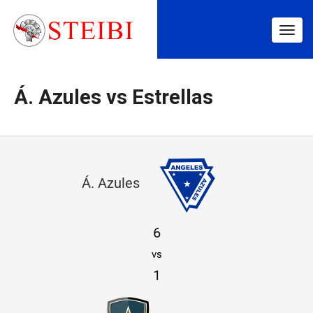
Togg
navig
Á. Azules vs Estrellas
Á
Á. Azules
.
A
6
z
vs
u
1
l
e