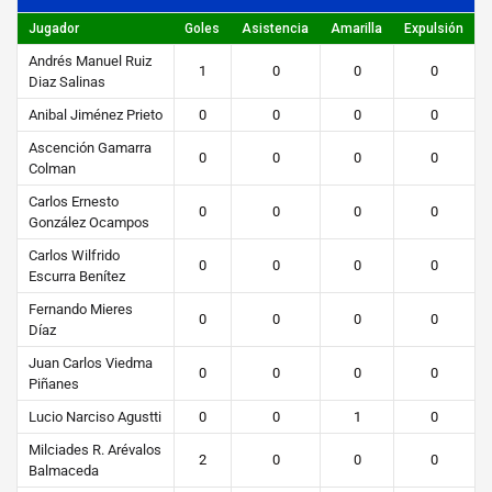
https://steibi.org.py/wp-
Jugador
Goles
Asistencia
Amarilla
Expulsión
content/uploads/2019/04/STEIBI-
Andrés Manuel Ruiz
WEB-
1
0
0
0
Diaz Salinas
2.png
Anibal Jiménez Prieto
0
0
0
0
Ascención Gamarra
0
0
0
0
Colman
Carlos Ernesto
0
0
0
0
González Ocampos
Carlos Wilfrido
0
0
0
0
Escurra Benítez
Fernando Mieres
0
0
0
0
Díaz
Juan Carlos Viedma
0
0
0
0
Piñanes
Lucio Narciso Agustti
0
0
1
0
Milciades R. Arévalos
2
0
0
0
Balmaceda