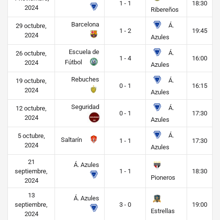
1 - 1
18:30
2024
Ribereños
Barcelona
Á.
29 octubre,
1 - 2
19:45
2024
Azules
Escuela de
Á.
26 octubre,
1 - 4
16:00
Fútbol
2024
Azules
Rebuches
Á.
19 octubre,
0 - 1
16:15
2024
Azules
Seguridad
Á.
12 octubre,
0 - 1
17:30
2024
Azules
Á.
5 octubre,
Saltarín
1 - 1
17:30
2024
Azules
21
Á. Azules
septiembre,
1 - 1
18:30
Pioneros
2024
13
Á. Azules
septiembre,
3 - 0
19:00
Estrellas
2024