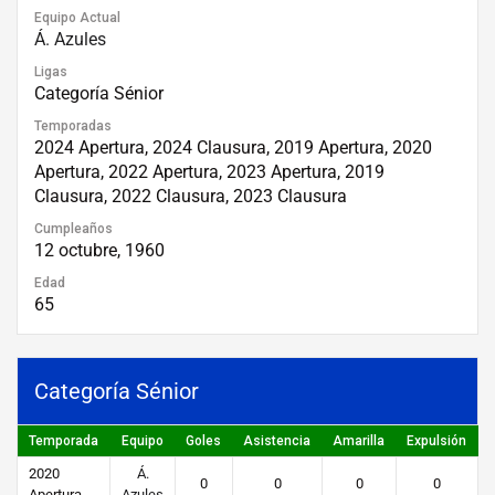
Equipo Actual
Á. Azules
Ligas
Categoría Sénior
Temporadas
2024 Apertura, 2024 Clausura, 2019 Apertura, 2020
Apertura, 2022 Apertura, 2023 Apertura, 2019
Clausura, 2022 Clausura, 2023 Clausura
Cumpleaños
12 octubre, 1960
Edad
65
Categoría Sénior
Temporada
Equipo
Goles
Asistencia
Amarilla
Expulsión
P
2020
Á.
0
0
0
0
Apertura
Azules