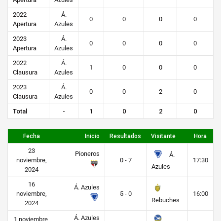
2022
Á.
0
0
0
0
Apertura
Azules
2023
Á.
0
0
0
0
Apertura
Azules
2022
Á.
1
0
0
0
Clausura
Azules
2023
Á.
0
0
2
0
Clausura
Azules
Total
-
1
0
2
0
Fecha
Inicio
Resultados
Visitante
Hora
23
Pioneros
Á.
noviembre,
0 - 7
17:30
Azules
2024
16
Á. Azules
noviembre,
5 - 0
16:00
Rebuches
2024
Á. Azules
1 noviembre,