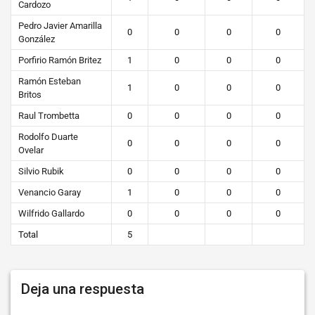
Cardozo
Pedro Javier Amarilla
0
0
0
0
González
Porfirio Ramón Britez
1
0
0
0
Ramón Esteban
1
0
0
0
Britos
Raul Trombetta
0
0
0
0
Rodolfo Duarte
0
0
0
0
Ovelar
Silvio Rubik
0
0
0
0
Venancio Garay
1
0
0
0
Wilfrido Gallardo
0
0
0
0
Total
5
Deja una respuesta