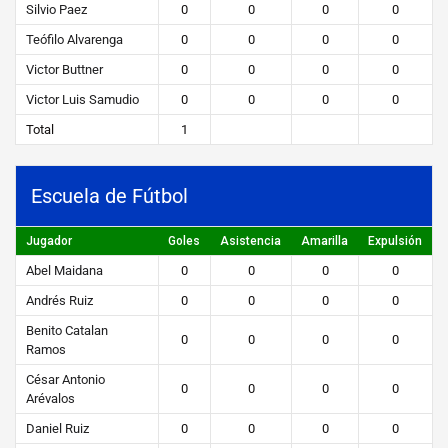
Silvio Paez
0
0
0
0
Teófilo Alvarenga
0
0
0
0
Victor Buttner
0
0
0
0
Victor Luis Samudio
0
0
0
0
Total
1
Escuela de Fútbol
Jugador
Goles
Asistencia
Amarilla
Expulsión
Abel Maidana
0
0
0
0
Andrés Ruiz
0
0
0
0
Benito Catalan
0
0
0
0
Ramos
César Antonio
0
0
0
0
Arévalos
Daniel Ruiz
0
0
0
0