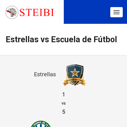
Togg
navig
Estrellas vs Escuela de Fútbol
E
Estrellas
s
t
1
r
vs
e
5
l
l