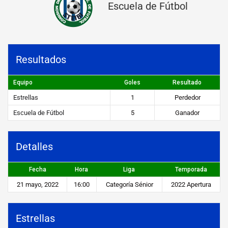
Escuela de Fútbol
a
s
v
Resultados
s
E
Equipo
Goles
Resultado
s
Estrellas
1
Perdedor
c
Escuela de Fútbol
5
Ganador
u
e
Detalles
l
Fecha
Hora
Liga
Temporada
a
21 mayo, 2022
16:00
Categoría Sénior
2022 Apertura
d
e
Estrellas