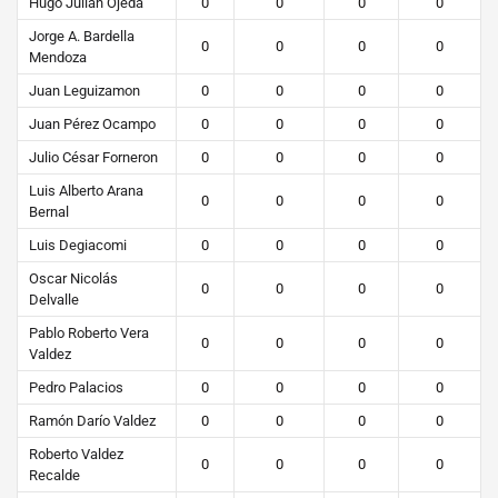
Hugo Julian Ojeda
0
0
0
0
Jorge A. Bardella
0
0
0
0
Mendoza
Juan Leguizamon
0
0
0
0
Juan Pérez Ocampo
0
0
0
0
Julio César Forneron
0
0
0
0
Luis Alberto Arana
0
0
0
0
Bernal
Luis Degiacomi
0
0
0
0
Oscar Nicolás
0
0
0
0
Delvalle
Pablo Roberto Vera
0
0
0
0
Valdez
Pedro Palacios
0
0
0
0
Ramón Darío Valdez
0
0
0
0
Roberto Valdez
0
0
0
0
Recalde