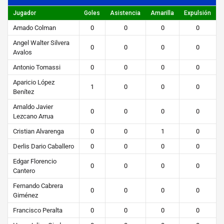
F
Jugador
Goles
Asistencia
Amarilla
Expulsión
ú
Amado Colman
0
0
0
0
t
Angel Walter Silvera
0
0
0
0
b
Avalos
o
Antonio Tomassi
0
0
0
0
l
Aparicio López
1
0
0
0
Benítez
STEIBI
Arnaldo Javier
0
0
0
0
Lezcano Arrua
https://steibi.org.py/wp-
Cristian Alvarenga
0
0
1
0
content/uploads/2019/04/STEIBI-
WEB-
Derlis Dario Caballero
0
0
0
0
2.png
Edgar Florencio
0
0
0
0
Cantero
Fernando Cabrera
0
0
0
0
Giménez
Francisco Peralta
0
0
0
0