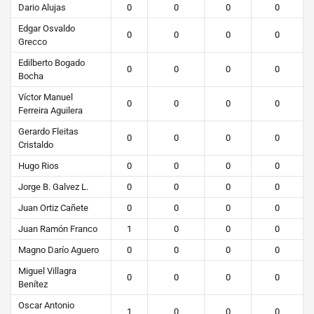
Dario Alujas
0
0
0
0
Edgar Osvaldo
0
0
0
0
Grecco
Edilberto Bogado
0
0
0
0
Bocha
Víctor Manuel
0
0
0
0
Ferreira Aguilera
Gerardo Fleitas
0
0
0
0
Cristaldo
Hugo Rios
0
0
0
0
Jorge B. Galvez L.
0
0
0
0
Juan Ortiz Cañete
0
0
0
0
Juan Ramón Franco
1
0
0
0
Magno Darío Aguero
0
0
0
0
Miguel Villagra
0
0
0
0
Benítez
Oscar Antonio
1
0
0
0