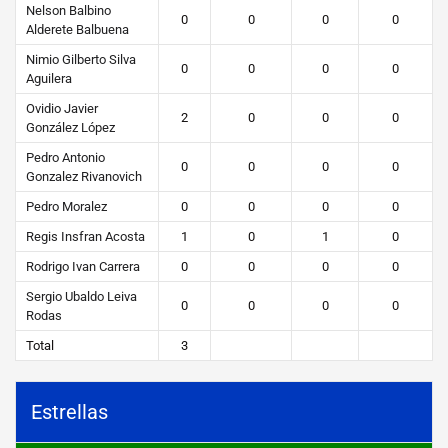
Nelson Balbino
0
0
0
0
Alderete Balbuena
Nimio Gilberto Silva
0
0
0
0
Aguilera
Ovidio Javier
2
0
0
0
González López
Pedro Antonio
0
0
0
0
Gonzalez Rivanovich
Pedro Moralez
0
0
0
0
Regis Insfran Acosta
1
0
1
0
Rodrigo Ivan Carrera
0
0
0
0
Sergio Ubaldo Leiva
0
0
0
0
Rodas
Total
3
Estrellas