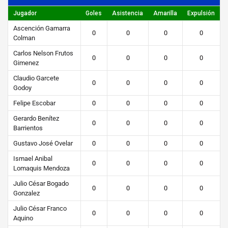
s
Jugador
Goles
Asistencia
Amarilla
Expulsión
STEIBI
Ascención Gamarra
0
0
0
0
https://steibi.org.py/wp-
Colman
content/uploads/2019/04/STEIBI-
Carlos Nelson Frutos
0
0
0
0
Gimenez
WEB-
2.png
Claudio Garcete
0
0
0
0
Godoy
Felipe Escobar
0
0
0
0
Gerardo Benítez
0
0
0
0
Barrientos
Gustavo José Ovelar
0
0
0
0
Ismael Anibal
0
0
0
0
Lomaquis Mendoza
Julio César Bogado
0
0
0
0
Gonzalez
Julio César Franco
0
0
0
0
Aquino