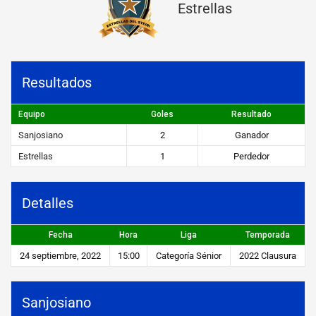
Estrellas
a
n
o
Resultados
v
s
Equipo
Goles
Resultado
E
Sanjosiano
2
Ganador
s
Estrellas
1
Perdedor
t
r
Detalles
e
Fecha
Hora
Liga
Temporada
l
24 septiembre, 2022
15:00
Categoría Sénior
2022 Clausura
l
a
Sanjosiano