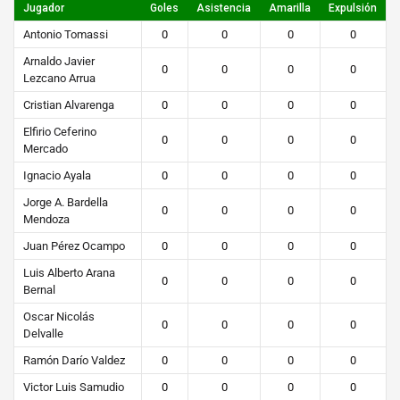
Jugador
Goles
Asistencia
Amarilla
Expulsión
Antonio Tomassi
0
0
0
0
Arnaldo Javier
0
0
0
0
Lezcano Arrua
Cristian Alvarenga
0
0
0
0
Elfirio Ceferino
0
0
0
0
Mercado
Ignacio Ayala
0
0
0
0
Jorge A. Bardella
0
0
0
0
Mendoza
Juan Pérez Ocampo
0
0
0
0
Luis Alberto Arana
0
0
0
0
Bernal
Oscar Nicolás
0
0
0
0
Delvalle
Ramón Darío Valdez
0
0
0
0
Victor Luis Samudio
0
0
0
0