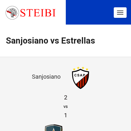
Togg
navig
Sanjosiano vs Estrellas
S
Sanjosiano
a
n
2
j
vs
o
1
s
i